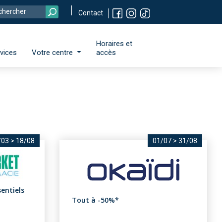
Contact
Horaires et
vices
Votre centre
accès
/03
>
18/08
01/07
>
31/08
entiels
Tout à -50%*