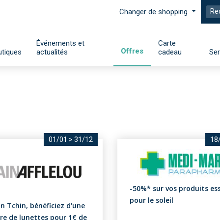
Changer de shopping
Événements et
Carte
Offres
tiques
actualités
cadeau
Ser
01/01
>
31/12
18
-50%* sur vos produits ess
pour le soleil
n Tchin, bénéficiez d'une
re de lunettes pour 1€ de